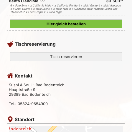
Bento U and Me
i
33,50 €*
6 x Futo Ente 4 x California Maki 4 x California Florida 4 x Maki Gurke 4 x Maki Avocado
4 x Maki Surimi 4 x Maki Lachs 4 x Maki Tuna 8 x California Maki Topping Lachs und
Thunfisch 2 x Lachs Nigiri 2 x Tuna Nigiri
Hier gleich bestellen
Tischreservierung
Tisch reservieren
Kontakt
Sushi & Soul - Bad Bodenteich
Hauptstraße 9
29389 Bad Bodenteich
Tel.: 05824-9654900
Standort