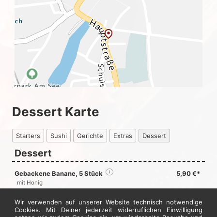
Dessert Karte
Starters
Sushi
Gerichte
Extras
Dessert
Dessert
Gebackene Banane, 5 Stück
i
5,90 €*
mit Honig
Gebackene Ananas, 5 Stück
i
5,90 €*
Wir verwenden auf unserer Website technisch notwendige
mit Honig
Cookies. Mit Deiner jederzeit widerruflichen Einwilligung
i