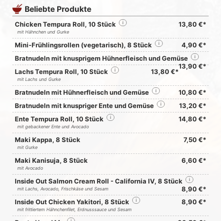
Beliebte Produkte
Chicken Tempura Roll, 10 Stück
i
13,80 €*
mit Hähnchen und Gurke
Mini-Frühlingsrollen (vegetarisch), 8 Stück
i
4,90 €*
Bratnudeln mit knusprigem Hühnerfleisch und Gemüse
i
13,90 €*
Lachs Tempura Roll, 10 Stück
i
13,80 €*
mit Lachs und Gurke
Bratnudeln mit Hühnerfleisch und Gemüse
i
10,80 €*
Bratnudeln mit knuspriger Ente und Gemüse
i
13,20 €*
Ente Tempura Roll, 10 Stück
i
14,80 €*
mit gebackener Ente und Avocado
Maki Kappa, 8 Stück
7,50 €*
mit Gurke
Maki Kanisuja, 8 Stück
6,60 €*
mit Avocado
Inside Out Salmon Cream Roll - California IV, 8 Stück
i
8,90 €*
mit Lachs, Avocado, Frischkäse und Sesam
Inside Out Chicken Yakitori, 8 Stück
i
8,90 €*
mit frittiertem Hähnchenfilet, Erdnusssauce und Sesam