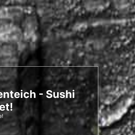
nteich - Sushi
et!
e!