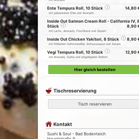
Ente Tempura Roll, 10 Stück
i
14,80 
mit gebackener Ente und Avocado
Inside Out Salmon Cream Roll - California IV, 
Stück
i
8,90 
mit Lachs, Avocado, Frischkäse und Sesam
Inside Out Chicken Yakitori, 8 Stück
i
8,90 
mit frittiertem Hähnchenfilet, Erdnusssauce und Sesam
Vegi Tempura Roll, 10 Stück
i
12,90 
mit Avocado, Gurke und eingelegtem Rettich
Hier gleich bestellen
Tischreservierung
Tisch reservieren
Kontakt
Sushi & Soul - Bad Bodenteich
Hauptstraße 9