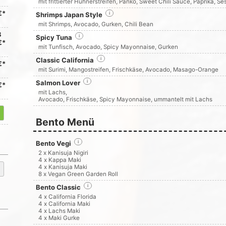
mit frittierter Hühnerstreifen, Panko, Sweet Chili Sauce, Paprika, S
€*
Shrimps Japan Style
i
mit Shrimps, Avocado, Gurken, Chili Bean
8
Spicy Tuna
i
€*
mit Tunfisch, Avocado, Spicy Mayonnaise, Gurken
Classic California
i
€*
mit Surimi, Mangostreifen, Frischkäse, Avocado, Masago-Orange
Salmon Lover
i
€*
mit Lachs,
Avocado, Frischkäse, Spicy Mayonnaise, ummantelt mit Lachs
Bento Menü
Bento Vegi
i
2 x Kanisuja Nigiri
4 x Kappa Maki
4 x Kanisuja Maki
8 x Vegan Green Garden Roll
Bento Classic
i
4 x California Florida
4 x California Maki
4 x Lachs Maki
4 x Maki Gurke