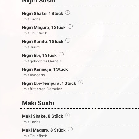
Nigiri Sushi
Nigiri Shake, 1 Stück
i
mit Lachs
Nigiri Maguro, 1 Stück
i
mit Thunfisch
Nigiri Kanifu, 1 Stück
i
mit Surimi
Nigiri Ebi, 1 Stück
i
mit gekochter Garnele
Nigiri Kanisuja, 1 Stück
mit Avocado
Nigiri Ebi-Tempura, 1 Stück
i
mit frittierten Garnelen
Maki Sushi
Maki Shake, 8 Stück
i
mit Lachs
Maki Maguro, 8 Stück
i
mit Thunfisch