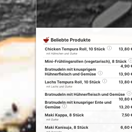
Beliebte Produkte
Chicken Tempura Roll, 10 Stück
i
13,80 
mit Hähnchen und Gurke
Mini-Frühlingsrollen (vegetarisch), 8 Stück
i
4,90 
Bratnudeln mit knusprigem
Hühnerfleisch und Gemüse
i
13,90 
Lachs Tempura Roll, 10 Stück
i
13,80 
mit Lachs und Gurke
Bratnudeln mit Hühnerfleisch und Gemüse
i
10,80 
Bratnudeln mit knuspriger Ente und
Gemüse
i
13,20 
Maki Kappa, 8 Stück
7,50 
mit Gurke
Maki Kanisuja, 8 Stück
6,60 
mit Avocado