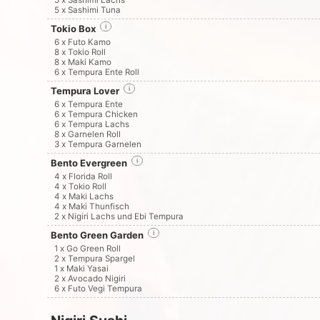
5 x Sashimi Lachs
5 x Sashimi Tuna
Tokio Box
i
6 x Futo Kamo
8 x Tokio Roll
8 x Maki Kamo
6 x Tempura Ente Roll
Tempura Lover
i
6 x Tempura Ente
6 x Tempura Chicken
6 x Tempura Lachs
8 x Garnelen Roll
3 x Tempura Garnelen
Bento Evergreen
i
4 x Florida Roll
4 x Tokio Roll
4 x Maki Lachs
4 x Maki Thunfisch
2 x Nigiri Lachs und Ebi Tempura
Bento Green Garden
i
1 x Go Green Roll
2 x Tempura Spargel
1 x Maki Yasai
2 x Avocado Nigiri
6 x Futo Vegi Tempura