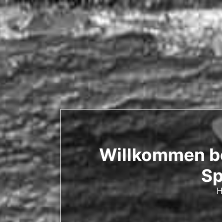
Willkommen be
Sp
H