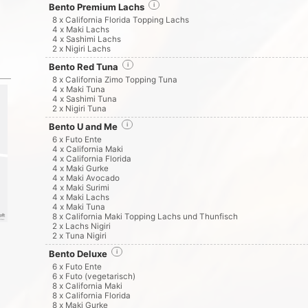
Bento Premium Lachs
i
8 x California Florida Topping Lachs
4 x Maki Lachs
4 x Sashimi Lachs
2 x Nigiri Lachs
Bento Red Tuna
i
8 x California Zimo Topping Tuna
4 x Maki Tuna
4 x Sashimi Tuna
2 x Nigiri Tuna
Bento U and Me
i
6 x Futo Ente
4 x California Maki
4 x California Florida
4 x Maki Gurke
4 x Maki Avocado
4 x Maki Surimi
4 x Maki Lachs
4 x Maki Tuna
8 x California Maki Topping Lachs und Thunfisch
2 x Lachs Nigiri
2 x Tuna Nigiri
Bento Deluxe
i
6 x Futo Ente
6 x Futo (vegetarisch)
8 x California Maki
8 x California Florida
8 x Maki Gurke