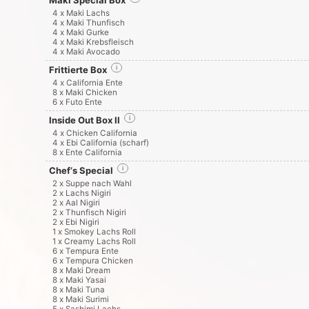
Maki Special Box
4 x Maki Lachs
4 x Maki Thunfisch
4 x Maki Gurke
4 x Maki Krebsfleisch
4 x Maki Avocado
Frittierte Box
i
4 x California Ente
8 x Maki Chicken
6 x Futo Ente
Inside Out Box II
i
4 x Chicken California
4 x Ebi California (scharf)
8 x Ente California
Chef‘s Special
i
2 x Suppe nach Wahl
2 x Lachs Nigiri
2 x Aal Nigiri
2 x Thunfisch Nigiri
2 x Ebi Nigiri
1 x Smokey Lachs Roll
1 x Creamy Lachs Roll
6 x Tempura Ente
6 x Tempura Chicken
8 x Maki Dream
8 x Maki Yasai
8 x Maki Tuna
8 x Maki Surimi