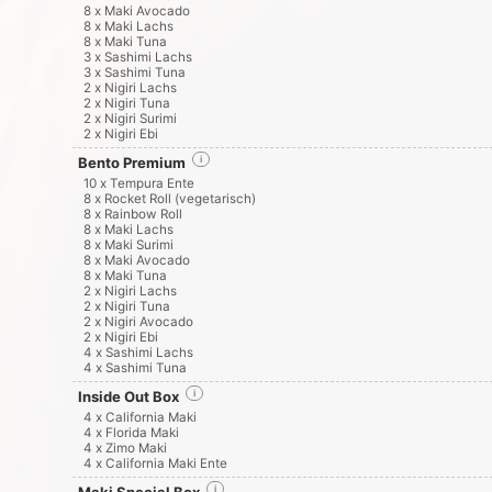
8 x Maki Avocado
8 x Maki Lachs
8 x Maki Tuna
3 x Sashimi Lachs
3 x Sashimi Tuna
2 x Nigiri Lachs
2 x Nigiri Tuna
2 x Nigiri Surimi
2 x Nigiri Ebi
Bento Premium
i
10 x Tempura Ente
8 x Rocket Roll (vegetarisch)
8 x Rainbow Roll
8 x Maki Lachs
8 x Maki Surimi
8 x Maki Avocado
8 x Maki Tuna
2 x Nigiri Lachs
2 x Nigiri Tuna
2 x Nigiri Avocado
2 x Nigiri Ebi
4 x Sashimi Lachs
4 x Sashimi Tuna
Inside Out Box
i
4 x California Maki
4 x Florida Maki
4 x Zimo Maki
4 x California Maki Ente
i