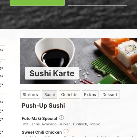
€*
€*
Sushi Karte
€*
€*
Starters
Sushi
Gerichte
Extras
Dessert
€*
Push-Up Sushi
€*
Futo Maki Special
i
€*
mit Lachs, Avocado, Gurken, Tunfisch, Tobiko
€*
Sweet Chili Chicken
i