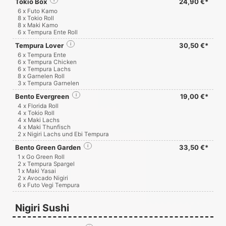
Tokio Box
i
24,90 €*
6 x Futo Kamo
8 x Tokio Roll
8 x Maki Kamo
6 x Tempura Ente Roll
Tempura Lover
i
30,50 €*
6 x Tempura Ente
6 x Tempura Chicken
6 x Tempura Lachs
8 x Garnelen Roll
3 x Tempura Garnelen
Bento Evergreen
i
19,00 €*
4 x Florida Roll
4 x Tokio Roll
4 x Maki Lachs
4 x Maki Thunfisch
2 x Nigiri Lachs und Ebi Tempura
Bento Green Garden
i
33,50 €*
1 x Go Green Roll
2 x Tempura Spargel
1 x Maki Yasai
2 x Avocado Nigiri
6 x Futo Vegi Tempura
Nigiri Sushi