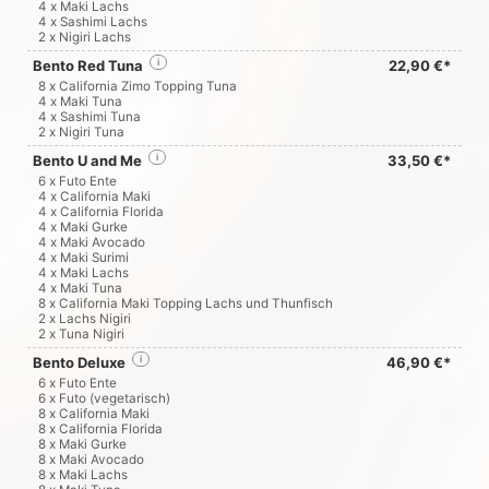
4 x Maki Lachs
4 x Sashimi Lachs
2 x Nigiri Lachs
Bento Red Tuna
i
22,90 €*
8 x California Zimo Topping Tuna
4 x Maki Tuna
4 x Sashimi Tuna
2 x Nigiri Tuna
Bento U and Me
i
33,50 €*
6 x Futo Ente
4 x California Maki
4 x California Florida
4 x Maki Gurke
4 x Maki Avocado
4 x Maki Surimi
4 x Maki Lachs
4 x Maki Tuna
8 x California Maki Topping Lachs und Thunfisch
2 x Lachs Nigiri
2 x Tuna Nigiri
Bento Deluxe
i
46,90 €*
6 x Futo Ente
6 x Futo (vegetarisch)
8 x California Maki
8 x California Florida
8 x Maki Gurke
8 x Maki Avocado
8 x Maki Lachs