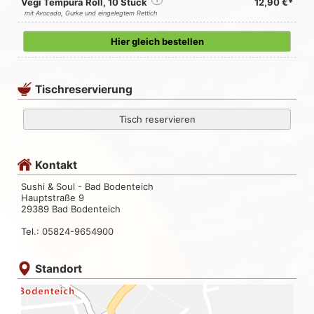
Vegi Tempura Roll, 10 Stück
i
12,90 €*
mit Avocado, Gurke und eingelegtem Rettich
Hier gleich bestellen
Tischreservierung
Tisch reservieren
Kontakt
Sushi & Soul - Bad Bodenteich
Hauptstraße 9
29389 Bad Bodenteich
Tel.: 05824-9654900
Standort