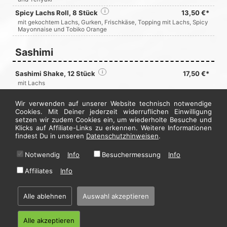
Spicy Lachs Roll, 8 Stück
i
13,50 €*
mit gekochtem Lachs, Gurken, Frischkäse, Topping mit Lachs, Spicy
Mayonnaise und Tobiko Orange
Sashimi
Sashimi Shake, 12 Stück
i
17,50 €*
mit Lachs
Sashimi Maguro, 12 Stück
i
18,90 €*
Wir verwenden auf unserer Website technisch notwendige
mit Thunfisch
Cookies. Mit Deiner jederzeit widerruflichen Einwilligung
Sashimi Spezial Mix, 12 Stück
i
19,40 €*
setzen wir zudem Cookies ein, um wiederholte Besuche und
Klicks auf Affiliate-Links zu erkennen. Weitere Informationen
mit Lachs, Thunfisch, gekochten Garnelen und Surimi
findest Du in unseren
Datenschutzhinweisen
.
Jetzt hier bestellen
Notwendig
Info
Besuchermessung
Info
Affiliates
Info
* Alle Preise in Euro inkl. gesetzl. MwSt. Abbildungen können ggf. abweichen.
Informationen zu Inhalts- und Zusatzstoffen finden Sie unter
i
Alle ablehnen
Auswahl akzeptieren
Alle akzeptieren
Home
·
Impressum
·
Datenschutzhinweise
·
AGB