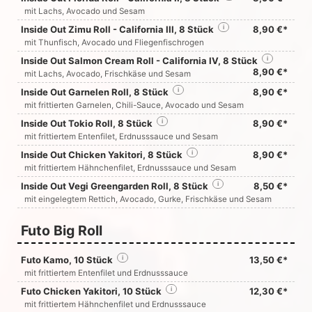
mit Lachs, Avocado und Sesam
Inside Out Zimu Roll - California III, 8 Stück
i
8,90 €*
mit Thunfisch, Avocado und Fliegenfischrogen
Inside Out Salmon Cream Roll - California IV, 8 Stück
i
8,90 €*
mit Lachs, Avocado, Frischkäse und Sesam
Inside Out Garnelen Roll, 8 Stück
i
8,90 €*
mit frittierten Garnelen, Chili-Sauce, Avocado und Sesam
Inside Out Tokio Roll, 8 Stück
i
8,90 €*
mit frittiertem Entenfilet, Erdnusssauce und Sesam
Inside Out Chicken Yakitori, 8 Stück
i
8,90 €*
mit frittiertem Hähnchenfilet, Erdnusssauce und Sesam
Inside Out Vegi Greengarden Roll, 8 Stück
i
8,50 €*
mit eingelegtem Rettich, Avocado, Gurke, Frischkäse und Sesam
Futo Big Roll
Futo Kamo, 10 Stück
i
13,50 €*
mit frittiertem Entenfilet und Erdnusssauce
Futo Chicken Yakitori, 10 Stück
i
12,30 €*
mit frittiertem Hähnchenfilet und Erdnusssauce