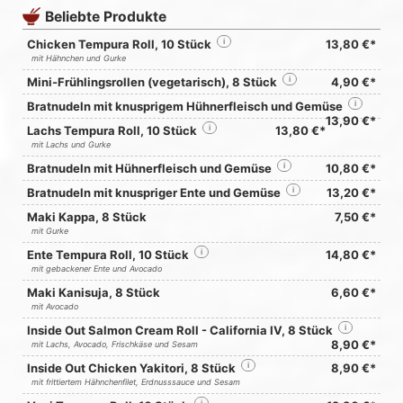
Beliebte Produkte
Chicken Tempura Roll, 10 Stück
i
13,80 €*
mit Hähnchen und Gurke
Mini-Frühlingsrollen (vegetarisch), 8 Stück
i
4,90 €*
Bratnudeln mit knusprigem Hühnerfleisch und Gemüse
i
13,90 €*
Lachs Tempura Roll, 10 Stück
i
13,80 €*
mit Lachs und Gurke
Bratnudeln mit Hühnerfleisch und Gemüse
i
10,80 €*
Bratnudeln mit knuspriger Ente und Gemüse
i
13,20 €*
Maki Kappa, 8 Stück
7,50 €*
mit Gurke
Ente Tempura Roll, 10 Stück
i
14,80 €*
mit gebackener Ente und Avocado
Maki Kanisuja, 8 Stück
6,60 €*
mit Avocado
Inside Out Salmon Cream Roll - California IV, 8 Stück
i
8,90 €*
mit Lachs, Avocado, Frischkäse und Sesam
Inside Out Chicken Yakitori, 8 Stück
i
8,90 €*
mit frittiertem Hähnchenfilet, Erdnusssauce und Sesam