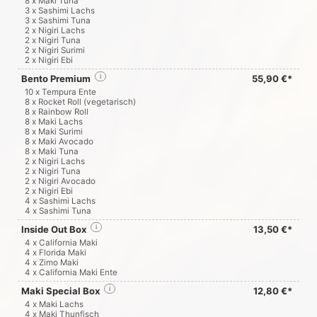
8 x Maki Tuna
3 x Sashimi Lachs
3 x Sashimi Tuna
2 x Nigiri Lachs
2 x Nigiri Tuna
2 x Nigiri Surimi
2 x Nigiri Ebi
Bento Premium
i
55,90 €*
10 x Tempura Ente
8 x Rocket Roll (vegetarisch)
8 x Rainbow Roll
8 x Maki Lachs
8 x Maki Surimi
8 x Maki Avocado
8 x Maki Tuna
2 x Nigiri Lachs
2 x Nigiri Tuna
2 x Nigiri Avocado
2 x Nigiri Ebi
4 x Sashimi Lachs
4 x Sashimi Tuna
Inside Out Box
i
13,50 €*
4 x California Maki
4 x Florida Maki
4 x Zimo Maki
4 x California Maki Ente
Maki Special Box
i
12,80 €*
4 x Maki Lachs
4 x Maki Thunfisch