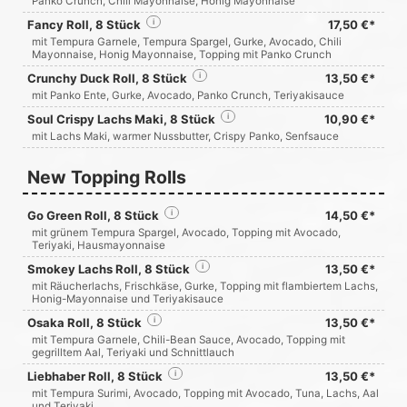
Panko Crunch, Chili Mayonnaise, Honig Mayonnaise
Fancy Roll, 8 Stück
i
17,50 €*
mit Tempura Garnele, Tempura Spargel, Gurke, Avocado, Chili
Mayonnaise, Honig Mayonnaise, Topping mit Panko Crunch
Crunchy Duck Roll, 8 Stück
i
13,50 €*
mit Panko Ente, Gurke, Avocado, Panko Crunch, Teriyakisauce
Soul Crispy Lachs Maki, 8 Stück
i
10,90 €*
mit Lachs Maki, warmer Nussbutter, Crispy Panko, Senfsauce
New Topping Rolls
Go Green Roll, 8 Stück
i
14,50 €*
mit grünem Tempura Spargel, Avocado, Topping mit Avocado,
Teriyaki, Hausmayonnaise
Smokey Lachs Roll, 8 Stück
i
13,50 €*
mit Räucherlachs, Frischkäse, Gurke, Topping mit flambiertem Lachs,
Honig-Mayonnaise und Teriyakisauce
Osaka Roll, 8 Stück
i
13,50 €*
mit Tempura Garnele, Chili-Bean Sauce, Avocado, Topping mit
gegrilltem Aal, Teriyaki und Schnittlauch
Liebhaber Roll, 8 Stück
i
13,50 €*
mit Tempura Surimi, Avocado, Topping mit Avocado, Tuna, Lachs, Aal
und Teriyaki