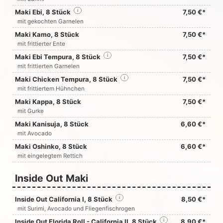
Maki Ebi, 8 Stück
i
7,50 €*
mit gekochten Garnelen
Maki Kamo, 8 Stück
7,50 €*
mit frittierter Ente
Maki Ebi Tempura, 8 Stück
i
7,50 €*
mit frittierten Garnelen
Maki Chicken Tempura, 8 Stück
i
7,50 €*
mit frittiertem Hühnchen
Maki Kappa, 8 Stück
7,50 €*
mit Gurke
Maki Kanisuja, 8 Stück
6,60 €*
mit Avocado
Maki Oshinko, 8 Stück
6,60 €*
mit eingelegtem Rettich
Inside Out Maki
Inside Out California I, 8 Stück
i
8,50 €*
mit Surimi, Avocado und Fliegenfischrogen
Inside Out Florida Roll - California II, 8 Stück
i
8,90 €*