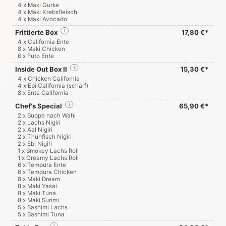
4 x Maki Gurke
4 x Maki Krebsfleisch
4 x Maki Avocado
Frittierte Box
i
17,80 €*
4 x California Ente
8 x Maki Chicken
6 x Futo Ente
Inside Out Box II
i
15,30 €*
4 x Chicken California
4 x Ebi California (scharf)
8 x Ente California
Chef‘s Special
i
65,90 €*
2 x Suppe nach Wahl
2 x Lachs Nigiri
2 x Aal Nigiri
2 x Thunfisch Nigiri
2 x Ebi Nigiri
1 x Smokey Lachs Roll
1 x Creamy Lachs Roll
6 x Tempura Ente
6 x Tempura Chicken
8 x Maki Dream
8 x Maki Yasai
8 x Maki Tuna
8 x Maki Surimi
5 x Sashimi Lachs
5 x Sashimi Tuna