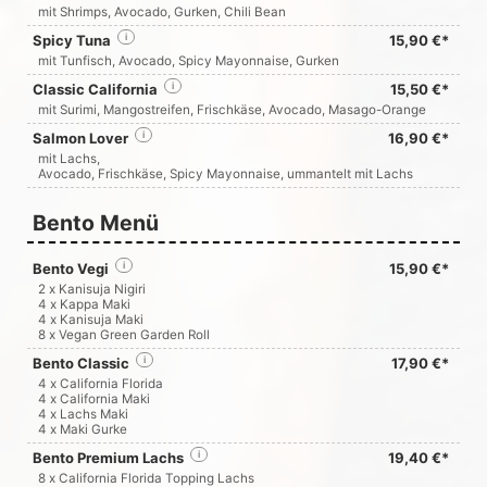
mit Shrimps, Avocado, Gurken, Chili Bean
Spicy Tuna
i
15,90 €*
mit Tunfisch, Avocado, Spicy Mayonnaise, Gurken
Classic California
i
15,50 €*
mit Surimi, Mangostreifen, Frischkäse, Avocado, Masago-Orange
Salmon Lover
i
16,90 €*
mit Lachs,
Avocado, Frischkäse, Spicy Mayonnaise, ummantelt mit Lachs
Bento Menü
Bento Vegi
i
15,90 €*
2 x Kanisuja Nigiri
4 x Kappa Maki
4 x Kanisuja Maki
8 x Vegan Green Garden Roll
Bento Classic
i
17,90 €*
4 x California Florida
4 x California Maki
4 x Lachs Maki
4 x Maki Gurke
Bento Premium Lachs
i
19,40 €*
8 x California Florida Topping Lachs