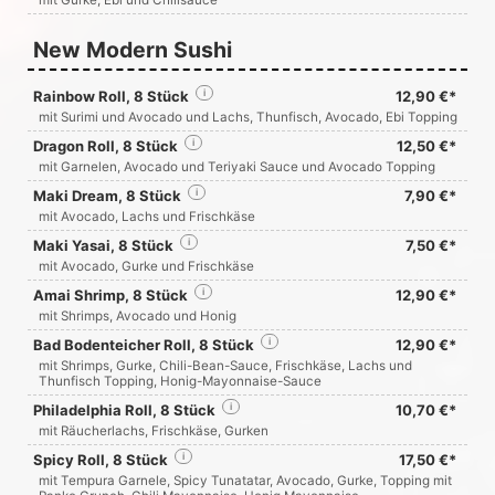
mit Gurke, Ebi und Chilisauce
New Modern Sushi
Rainbow Roll, 8 Stück
i
12,90 €*
mit Surimi und Avocado und Lachs, Thunfisch, Avocado, Ebi Topping
Dragon Roll, 8 Stück
i
12,50 €*
mit Garnelen, Avocado und Teriyaki Sauce und Avocado Topping
Maki Dream, 8 Stück
i
7,90 €*
mit Avocado, Lachs und Frischkäse
Maki Yasai, 8 Stück
i
7,50 €*
mit Avocado, Gurke und Frischkäse
Amai Shrimp, 8 Stück
i
12,90 €*
mit Shrimps, Avocado und Honig
Bad Bodenteicher Roll, 8 Stück
i
12,90 €*
mit Shrimps, Gurke, Chili-Bean-Sauce, Frischkäse, Lachs und
Thunfisch Topping, Honig-Mayonnaise-Sauce
Philadelphia Roll, 8 Stück
i
10,70 €*
mit Räucherlachs, Frischkäse, Gurken
Spicy Roll, 8 Stück
i
17,50 €*
mit Tempura Garnele, Spicy Tunatatar, Avocado, Gurke, Topping mit